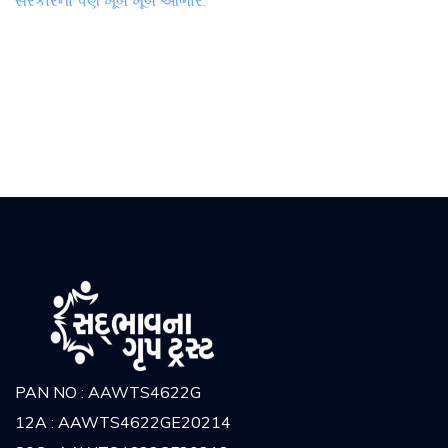
સરકારનો પણ ખૂબ ખૂબ આભાર.
PAN NO : AAWTS4622G
12A : AAWTS4622GE20214