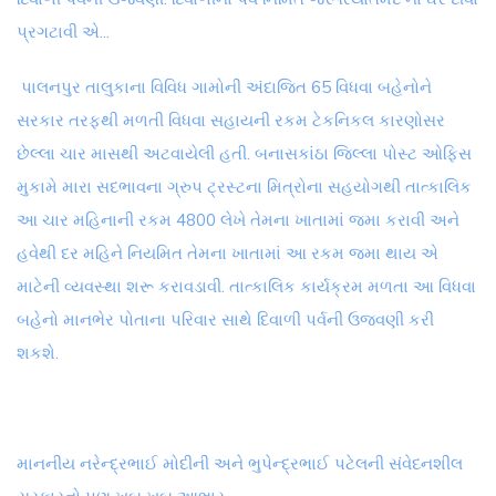
પ્રગટાવી એ...
પાલનપુર તાલુકાના વિવિધ ગામોની અંદાજિત 65 વિધવા બહેનોને
સરકાર તરફથી મળતી વિધવા સહાયની રકમ ટેકનિકલ કારણોસર
છેલ્લા ચાર માસથી અટવાયેલી હતી. બનાસકાંઠા જિલ્લા પોસ્ટ ઓફિસ
મુકામે મારા સદભાવના ગ્રુપ ટ્રસ્ટના મિત્રોના સહયોગથી તાત્કાલિક
આ ચાર મહિનાની રકમ 4800 લેખે તેમના ખાતામાં જમા કરાવી અને
હવેથી દર મહિને નિયમિત તેમના ખાતામાં આ રકમ જમા થાય એ
માટેની વ્યવસ્થા શરૂ કરાવડાવી. તાત્કાલિક કાર્યક્રમ મળતા આ વિધવા
બહેનો માનભેર પોતાના પરિવાર સાથે દિવાળી પર્વની ઉજવણી કરી
શકશે.
માનનીય નરેન્દ્રભાઈ મોદીની અને ભુપેન્દ્રભાઈ પટેલની સંવેદનશીલ