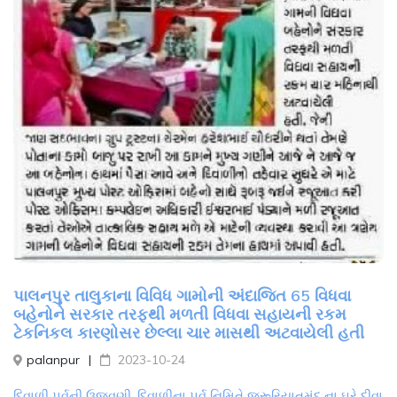
પાલનપુર તાલુકાના વિવિધ ગામોની અંદાજિત 65 વિધવા
બહેનોને સરકાર તરફથી મળતી વિધવા સહાયની રકમ
ટેકનિકલ કારણોસર છેલ્લા ચાર માસથી અટવાયેલી હતી
palanpur
2023-10-24
દિવાળી પર્વની ઉજવણી. દિવાળીના પર્વ નિમિતે જરૂરિયાતમંદ ના ઘરે દીવા