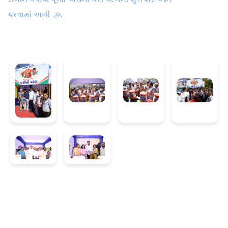
કરવામાં આવી...🙏