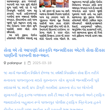
સેવા એ તો આપણી સંસ્કૃતિ જન્મદિવસ એટલે સેવા-દિવસ
પાણીની પરબની શરૂઆત.
palanpur
2025-03-18
૧૯ માર્ચ જન્મદિન નિમિતે છેલ્લા ૧૬ વર્ષથી નિયમિત સેવા દિન તરીકે
મનાવતા પાલનપુરના મધ્યે ગુરુનાનક ચોક મુકામે જન્મદિનની પૂર્વ
સંધ્યાએ ૧૮ માર્ચે, ૪૫ ડીગ્રી ગરમીમાં ડામરના રોડ પર લોકોની
સુખાકારી હેતુ ફરજ બજાવતા સર્વે ટી.આર.બી ના જવાનો અને ટ્રાફિક
જમાદારોના બહુમાન રૂપે પાલનપુર પોલીસ ટ્રાફિક બ્રિગેડના હસ્તે
રીબીન કપાવી પૂજા અર્ચના કરી પરબની શુભ શરૂઆત